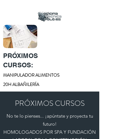
PRÓXIMOS
CURSOS:
MANIPULADOR ALIMENTOS
20H ALBAÑILERÍA
PRÓXIMOS CURSOS
No te lo pienses... ¡apúntate y proyecta tu
futuro!
HOMOLOGADOS POR SPA Y FUNDACIÓN