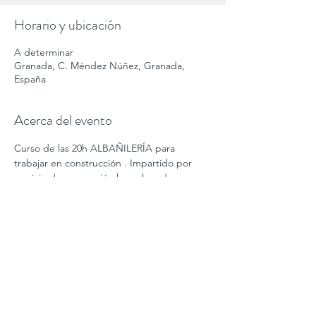
Horario y ubicación
A determinar
Granada, C. Méndez Núñez, Granada,
España
Acerca del evento
Curso de las 20h ALBAÑILERÍA para 
trabajar en construcción . Impartido por 
servicio de prevención homologado en 
granada capital, junto a hipercor. Oferta en 
ABRIL. Atendemos whatsapp. Aforo muy 
limitado
APÚNTATE