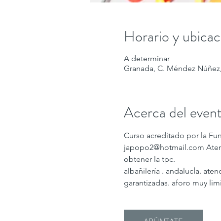
Horario y ubicac
A determinar
Granada, C. Méndez Núñez,
Acerca del even
Curso acreditado por la Fu
japopo2@hotmail.com Atend
obtener la tpc.
albañilería . andalucÍa. at
garantizadas. aforo muy 