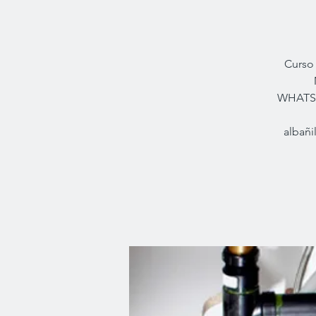
Curso 
WHATSAP
albañi