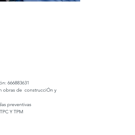
ón: 666883631 
obras de  construcciÓn y 
as preventivas 
 TPC Y TPM