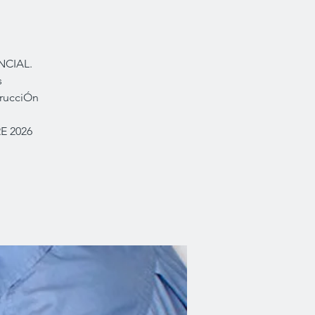
ENCIAL.
s
trucciÓn
RE 2026