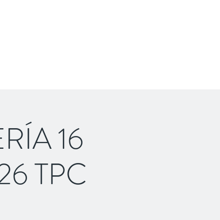
o equipo
Contacto
Clientes
Cita
Más
ÍA 16
26 TPC