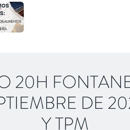
MOS
S:
Inicio
Quiénes somos
Cursos
Nuestr
OR ALIMENTOS
ERÍA
O 20H FONTANER
PTIEMBRE DE 20
Y TPM