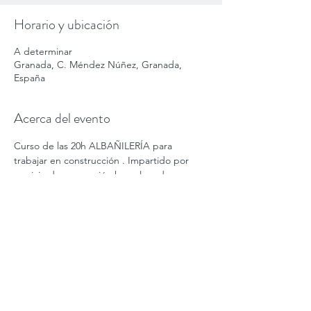
Horario y ubicación
A determinar
Granada, C. Méndez Núñez, Granada,
España
Acerca del evento
Curso de las 20h ALBAÑILERÍA para 
trabajar en construcción . Impartido por 
servicio de prevención homologado en 
granada capital, junto a hipercor. Oferta en 
ABRIL. Atendemos whatsapp. Aforo muy 
limitado
APÚNTATE